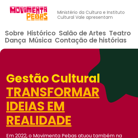
Ministério da Cultura e Instituto
Cultural Vale apresentam
Sobre
Histórico
Salão de Artes
Teatro
Dança
Música
Contação de histórias
Gestão Cultural
TRANSFORMAR
IDEIAS EM
REALIDADE
Em 2022, o Movimenta Pebas atuou também na